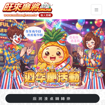
麻將湊桌轉轉樂