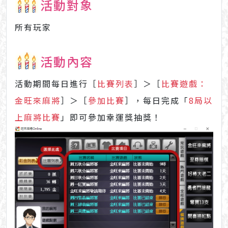
活動對象
所有玩家
活動內容
活動期間每日進行［
比賽列表
］＞［
比賽遊戲：
金旺來麻將
］＞［
參加比賽
］，每日完成「
8局以
上麻將比賽
」即可參加幸運獎抽獎！