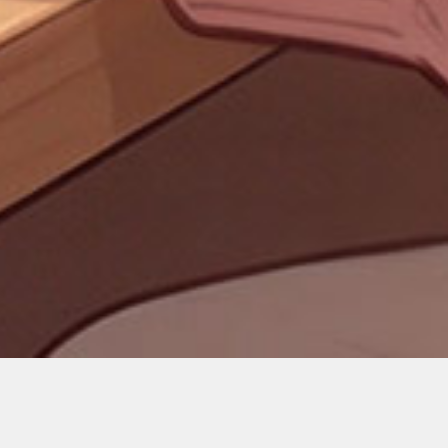
麻將湊桌抽抽樂