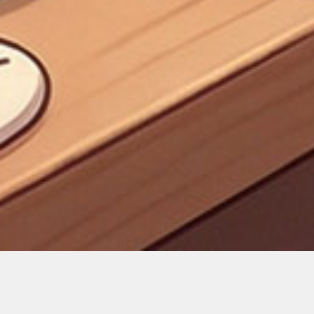
麻將湊桌轉轉樂