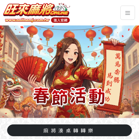
麻將湊桌轉轉樂